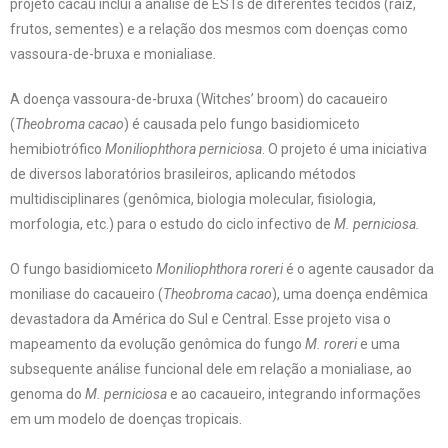
projeto cacau inclui a análise de ESTs de diferentes tecidos (raiz,
frutos, sementes) e a relação dos mesmos com doenças como
vassoura-de-bruxa e monialiase.
A doença vassoura-de-bruxa (Witches’ broom) do cacaueiro
(
Theobroma cacao
) é causada pelo fungo basidiomiceto
hemibiotrófico
Moniliophthora perniciosa
. O projeto é uma iniciativa
de diversos laboratórios brasileiros, aplicando métodos
multidisciplinares (genômica, biologia molecular, fisiologia,
morfologia, etc.) para o estudo do ciclo infectivo de
M. perniciosa.
O fungo basidiomiceto
Moniliophthora roreri
é o agente causador da
moniliase do cacaueiro (
Theobroma cacao
), uma doença endêmica
devastadora da América do Sul e Central. Esse projeto visa o
mapeamento da evolução genômica do fungo
M. roreri
e uma
subsequente análise funcional dele em relação a monialiase, ao
genoma do
M. perniciosa
e ao cacaueiro, integrando informações
em um modelo de doenças tropicais.