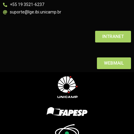
+55 19 3521-6237
suporte@lge.ibi.unicamp.br
INTRANET
WEBMAIL