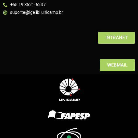
+55 19 3521-6237
suporte@lge.ibi.unicamp.br
INTRANET
WEBMAIL